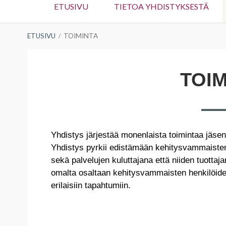
ETUSIVU
TIETOA YHDISTYKSESTÄ
valikko
MURUPOLKU
ETUSIVU
TOIMINTA
TOIM
Yhdistys järjestää monenlaista toimintaa jäsen
Yhdistys pyrkii edistämään kehitysvammaisten 
sekä palvelujen kuluttajana että niiden tuottaj
omalta osaltaan kehitysvammaisten henkilöide
erilaisiin tapahtumiin.