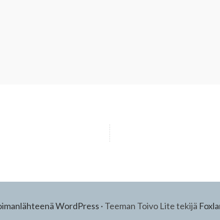
oimanlähteenä WordPress
·
Teeman Toivo Lite tekijä
Foxl