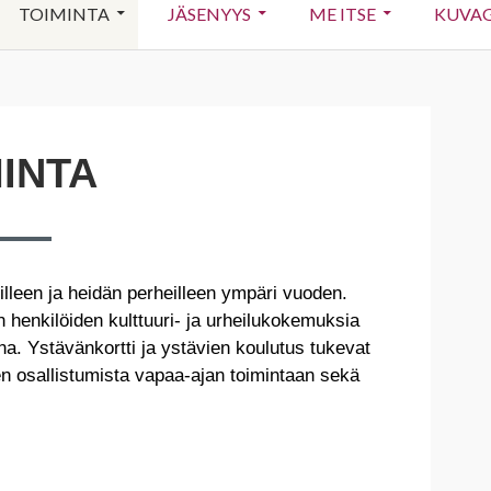
TOIMINTA
JÄSENYYS
ME ITSE
KUVAG
INTA
illeen ja heidän perheilleen ympäri vuoden.
henkilöiden kulttuuri- ja urheilukokemuksia
ana. Ystävänkortti ja ystävien koulutus tukevat
n osallistumista vapaa-ajan toimintaan sekä