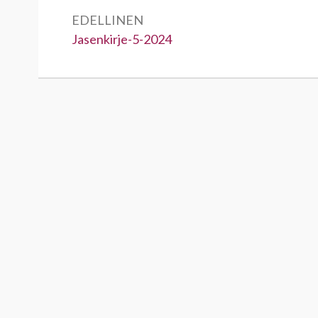
selaus
EDELLINEN
Edellinen:
Jasenkirje-5-2024