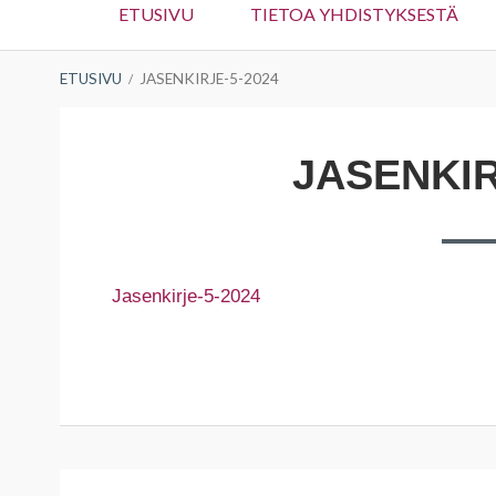
ETUSIVU
TIETOA YHDISTYKSESTÄ
valikko
MURUPOLKU
ETUSIVU
JASENKIRJE-5-2024
JASENKIR
Jasenkirje-5-2024
Artikkelien