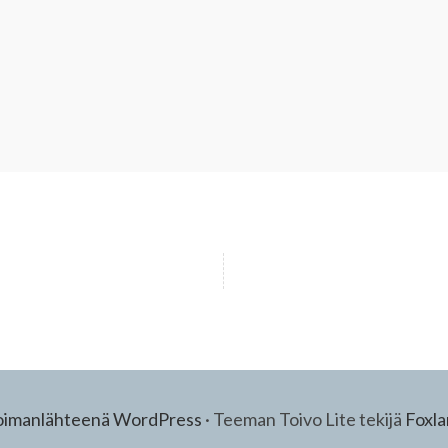
oimanlähteenä WordPress
·
Teeman Toivo Lite tekijä
Foxl